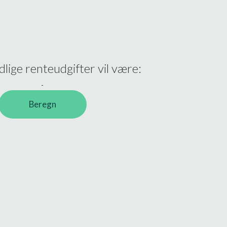
lige renteudgifter vil være:
-
Beregn