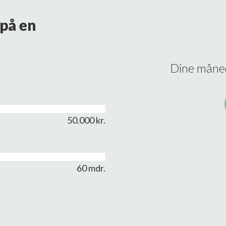
på en
Dine måned
50.000 kr.
60 mdr.