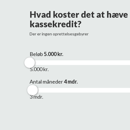
Hvad koster det at hæve 
kassekredit?
Der er ingen oprettelsesgebyrer
Beløb
5.000
kr.
5.000 kr.
Antal måneder
4
mdr.
3 mdr.