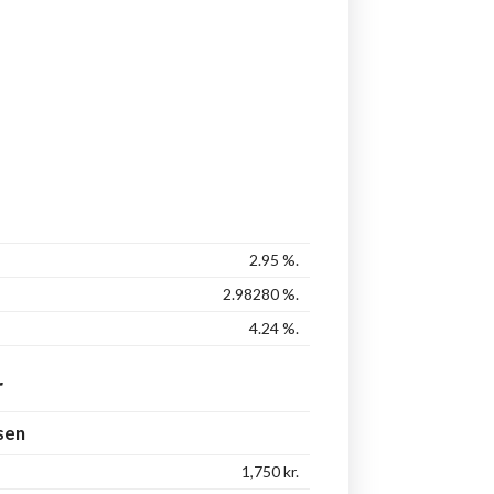
2.95
%.
2.98280
%.
4.24
%.
r
sen
1,750
kr.