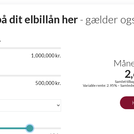
å dit elbillån her
- gælder og
.
1,000,000 kr.
Måne
2
Samlet tilba
500,000 kr.
Variable rente:
2.95
% – Samlede