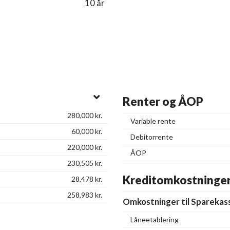
10 år
Renter og ÅOP
280,000
kr.
Variable rente
60,000
kr.
Debitorrente
220,000
kr.
ÅOP
230,505
kr.
Kreditomkostninge
28,478
kr.
258,983
kr.
Omkostninger til Sparekas
Låneetablering