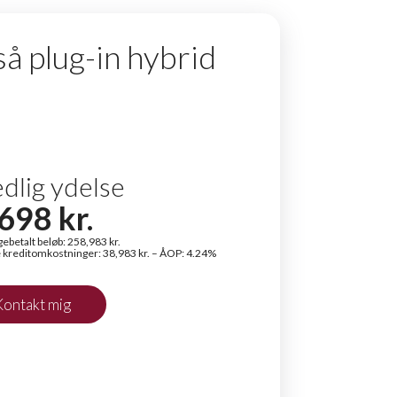
så plug-in hybrid
dlig ydelse
,698
kr.
gebetalt beløb:
258,983
kr.
 kreditomkostninger:
38,983
kr. – ÅOP:
4.24
%