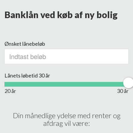
Banklån ved køb af ny bolig
Ønsket lånebeløb
Lånets løbetid
30
år
20 år
30 år
Din månedlige ydelse med renter og
afdrag vil være:
-