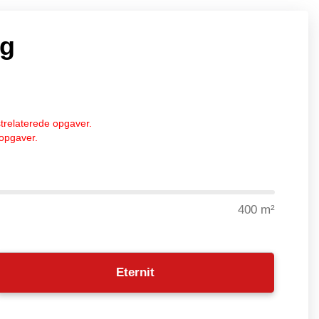
ag
trelaterede opgaver.
 opgaver.
400 m²
Eternit